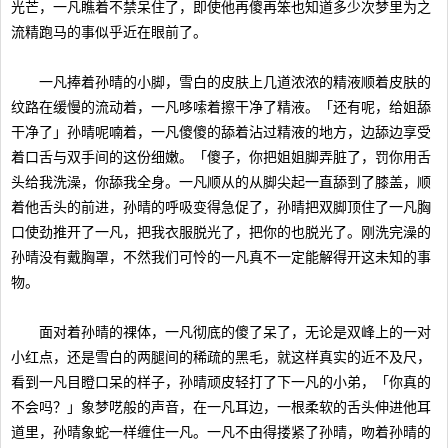
光芒，一凡瞧着不禁呆住了，即使他再傻再笨也知道多少次梦里为之
流精跑马的事似乎近在眼前了。
一凡捧着孙晴的小脚，雪白的皮肤上几道浓浓的精液顺着皮肤的
纹路在缓慢的流动着，一凡哆嗦着擦干净了精液。「还有呢，给姐舔
干净了」孙晴呢喃着，一凡傻傻的舔着沾过精液的地方，边舔边享受
着口舌与双手间的这份细嫩。「傻子，你把姐姐脚弄脏了，罚你用舌
头给我洗澡，你舔我全身。一凡顺从的从脚尖起一直舔到了膝盖，顺
着他舌头的前进，孙晴的呼吸变得急促了，孙晴把双脚顶住了一凡胸
口使劲推开了一凡，把我衣服脱光了，把你的也脱光了。刚洗完澡的
孙晴没有戴胸罩，不然我们可怜的一凡真不一定能解得开这未知的事
物。
面对着孙晴的祼体，一凡彻底的傻了呆了，无论是双峰上的一对
小红点，还是雪白的两腿间的稀疏的黑毛，就这样真实的近不及尺，
看到一凡目瞪口呆的样子，孙晴顽皮轻打了下一凡的小弟，「你真的
不会吗？」象梦呓般的声音，在一凡耳边，一根柔软的舌头伸进他耳
道里，孙晴象蛇一样缠住一凡。一凡不由得搂紧了孙晴，吻着孙晴的