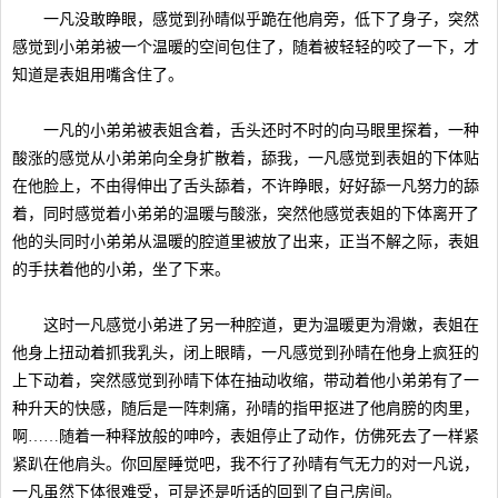
一凡没敢睁眼，感觉到孙晴似乎跪在他肩旁，低下了身子，突然
感觉到小弟弟被一个温暖的空间包住了，随着被轻轻的咬了一下，才
知道是表姐用嘴含住了。
一凡的小弟弟被表姐含着，舌头还时不时的向马眼里探着，一种
酸涨的感觉从小弟弟向全身扩散着，舔我，一凡感觉到表姐的下体贴
在他脸上，不由得伸出了舌头舔着，不许睁眼，好好舔一凡努力的舔
着，同时感觉着小弟弟的温暖与酸涨，突然他感觉表姐的下体离开了
他的头同时小弟弟从温暖的腔道里被放了出来，正当不解之际，表姐
的手扶着他的小弟，坐了下来。
这时一凡感觉小弟进了另一种腔道，更为温暖更为滑嫩，表姐在
他身上扭动着抓我乳头，闭上眼睛，一凡感觉到孙晴在他身上疯狂的
上下动着，突然感觉到孙晴下体在抽动收缩，带动着他小弟弟有了一
种升天的快感，随后是一阵刺痛，孙晴的指甲抠进了他肩膀的肉里，
啊……随着一种释放般的呻吟，表姐停止了动作，仿佛死去了一样紧
紧趴在他肩头。你回屋睡觉吧，我不行了孙晴有气无力的对一凡说，
一凡虽然下体很难受，可是还是听话的回到了自己房间。