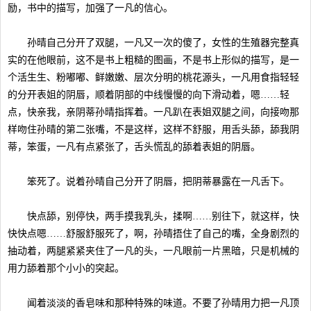
励，书中的描写，加强了一凡的信心。
孙晴自己分开了双腿，一凡又一次的傻了，女性的生殖器完整真
实的在他眼前，这不是书上粗糙的图画，不是书上形似的描写，是一
个活生生、粉嘟嘟、鲜嫩嫩、层次分明的桃花源头，一凡用食指轻轻
的分开表姐的阴唇，顺着阴部的中线慢慢的向下滑动着，嗯……轻
点，快亲我，亲阴蒂孙晴指挥着。一凡趴在表姐双腿之间，向接吻那
样吻住孙晴的第二张嘴，不是这样，这样不舒服，用舌头舔，舔我阴
蒂，笨蛋，一凡有点紧张了，舌头慌乱的舔着表姐的阴唇。
笨死了。说着孙晴自己分开了阴唇，把阴蒂暴露在一凡舌下。
快点舔，别停快，两手摸我乳头，揉啊……别往下，就这样，快
快快点嗯……舒服舒服死了，啊，孙晴捂住了自己的嘴，全身剧烈的
抽动着，两腿紧紧夹住了一凡的头，一凡眼前一片黑暗，只是机械的
用力舔着那个小小的突起。
闻着淡淡的香皂味和那种特殊的味道。不要了孙晴用力把一凡顶