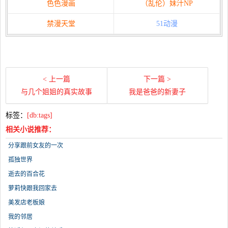
色色漫画
（乱伦）妹汁NP
禁漫天堂
51动漫
< 上一篇
下一篇 >
与几个姐姐的真实故事
我是爸爸的新妻子
标签：
[db:tags]
相关小说推荐：
分享跟前女友的一次
孤独世界
逝去的百合花
萝莉快跟我回家去
美发店老板娘
我的邻居