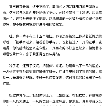
雷声最来最密，终于不响了，取而代之的是阵阵凉风与瓢泼大
雨，这里的气温比西安还是低了不少，孙晴不禁打了个冷皽，边说着
冻死了，边拉开被盖住了腿脚，刚洗完澡的一凡被孙睛传染得也感觉
脚凉，却不好意思把脚伸进孙睛的被窝里。
哇，你一辈子有二十五个媳妇。孙晴边在被窝上翻动着纸牌边惊
呼着，「把手拿过来，姐看看你手相。」说着拉过了一凡的左手，麦
嘠得，你的感情线怎么这么乱？一凡再次的不好意思起来，忸怩着不
知道说些什么，身子紧张得也有些晃动。
冷了吧，还男子汉呢，把腿伸进来吧。孙晴看出了一凡的尴尬，
一凡依言坐到孙晴对面把脚伸了进去，在被子里碰到了孙晴的脚，感
觉一片光滑很是舒服。不过一凡没有发现，这时孙晴的脸泳出了一丝
红晕。
姐教你算命……姐教你钩王八……姐脚凉，帮姐捂捂，孙晴把脚
伸到一凡的大腿上，一凡感觉到一丝冰凉后，是滑腻，真希望就这么