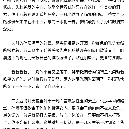
孙晴的洞穴有节奏的收缩，紧紧抓住他的小弟，小北处于一种临界的
状态，头脑越发的空白，似乎全世界此时只存在这样一个美妙的洞
穴，终于随着孙晴阴道的痉挛，一凡也达到了临界的顶点，感觉全身
的水份全集中在小弟上，象高压水枪一样，把精液打入了孙晴的洞穴
深处。
这时的孙晴满面的红晕，鼻尖是细密的汗滴，粉红色的乳头傲然
的挺立着，而两腿中间随着呼吸乳白色的精液在阴道口欲流又止，阴
唇边上的阴毛完全被自己的体液浸湿了，贴在阴唇上，更显得淫靡。
看着看着，一凡的小弟又坚硬了，孙晴微闭着的眼睛里也闪动着
欲望的光芒。这时楼板有了动静，两人的眼光同时清明了，孙晴飞快
的亲了一凡一下，跑回了自己房间。
在之后的几天夜里对于一凡而言就是性爱的天堂，也是学习的殿
堂，孙晴不但教会了他如何折磨女人，更教会了他如何不被人欺负，
最关键的一句话就是打人要狠，放心有姥爷在，只要你不把人打残
了，你不会有什么事。这关键的一句话，是一凡人生第一次知道了爷