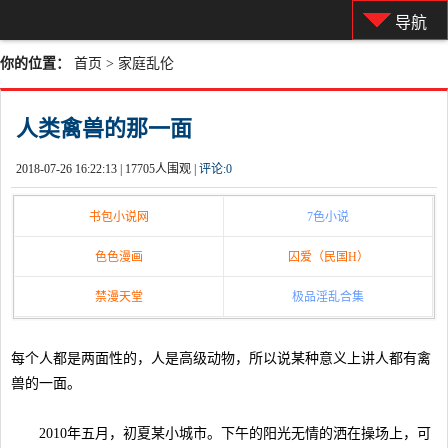
导航
你的位置：
首页
>
家庭乱伦
人类禽兽的那一面
2018-07-26 16:22:13 |
17705人围观 |
评论:
0
书包小说网
7色小说
色色漫画
囚爱（民国H）
禁漫天堂
极品淫乱合集
每个人都是两面性的，人是高级动物，所以说某种意义上讲人都有禽
兽的一面。
2010年五月，初夏某小城市。下午的阳光无情的洒在操场上，可