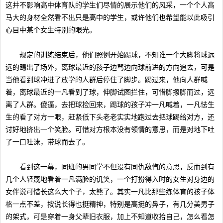
这并不影响高中体育队的学生们尽情的展示他们的风采，一个个人高
马大的身材全然看不出只是高中的学生，或许他们也希望能以此吸引
心目中某个女生特别的眼光。
规定的训练结束后，他们照例开始踢球，不知谁一个大脚将球远
远的踢出了场外，离球最近的孩子边骂边向球前进的方向追去，可是
当他看到球冲进了放学的人群后停住了脚步。踢过来，他向人群喊
着，离球最近的一凡看到了球，伸脚试图拦住，可惜脚擦脚而过，远
离了人群。傻逼，去把球捡回来，踢球的孩子冲一凡喊着，一凡怯生
生的看了对方一眼，赶紧低下头老老实实地跑过去把球踢给对方，还
讨好地挤出一个笑脸。可惜对方根本没有领情的意思，而是对地下吐
了一口吐沫，带球而去了。
看到这一幕，同班的男同学不但没有同仇敌忾的意思，反而到有
几个人轻蔑地看着一凡满脸的讥笑，一个打扮得入时的女生对身边的
女伴说可惜长这么大个子，太熊了。其实一凡比那些练体育的孩子体
格一点不差，按说长得也挺精神，特别是高挺的鼻子，有几分美男子
的架式，可是穿着一身父辈旧衣服，加上不知道收拾自己，怎么看怎