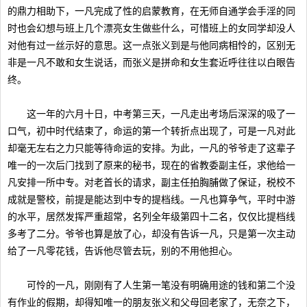
的鼎力相助下，一凡完成了性的启蒙教育，在无师自通学会手淫的同
时也会幻想与班上几个漂亮女生做些什么，可惜班上的女同学却没人
对他有过一丝示好的意思。这一点张义到是与他同病相怜的，区别无
非是一凡不敢和女生说话，而张义是拼命和女生套近呼往往以白眼告
终。
这一年的六月十日，中考第三天，一凡走出考场后深深的吸了一
口气，初中时代结束了，命运的第一个转折点出现了，可是一凡对此
却毫无左右之力只能等待命运的安排。为此，一凡的爷爷走了这辈子
唯一的一次后门找到了原来的秘书，现在的省教委副主任，求他给一
凡安排一所中专。对老首长的请求，副主任拍胸脯做了保证，税校不
成就是警校，前提是能达到中专的提档线。一凡也算争气，平时中游
的水平，居然发挥严重超常，名列全年级第四十二名，仅仅比提档线
多考了二分。爷爷也算是放了心，却没有告诉一凡，只是第一次主动
给了一凡零花钱，告诉他尽管去玩，别的不用他担心。
可怜的一凡，刚刚有了人生第一笔没有明确用途的钱和第二个没
有作业的假期，却得知唯一的朋友张义和父母回老家了，无奈之下，