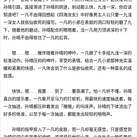
孙晴引路，直接滑进了孙晴的阴道，别动那么快，九浅一深，你应该
知道吧？一凡不由得回想起《四海龙女》中好像男主人公只要一九浅
一深女人就俗仙欲死的描写。一凡的小弟在表姐的洞口轻轻的磨了九
下，随着他的磨动，孙晴配合的嗯嗯着，当一凡用力顶进深的十下
时，孙晴不由得抠住了一凡的后背。
嗯……嗯……嗷伴随着孙晴的呻吟，一凡做了十多组九浅一深的
标准动作。孙晴压抑的呻吟，享受的表情，结合一凡小弟那种充实温
暖和紧裹的快感，一凡体会到了什么是欲仙欲死，还有一种莫名的成
就感。
快快，嗯……我要……到了……要高潮了。怕一凡听不懂，孙晴
直白的提示着，一凡象开足马力的打桩机，用最快的速度抽送着，每
一次抽送，孙晴都压抑着发出「嗷嗷」的叫床声。孙晴的下体流出了
好多的体液，以至于每一次抽送，都能发出轻轻的啪啪声。
孙晴的指甲抠入了一凡的皮肤，而一凡却毫无感觉，只是感觉到