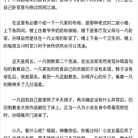
自己卧室里与杨过同闯江湖。
在这里有必要介绍一下一凡家的布局，是那种老式的二层小楼，
上下各四间，楼上住着爷爷奶奶和保姆，楼下是客厅及父母与一凡卧
室，孙晴自然是住在一凡父母的卧室了，楼上下各一个卫生间，楼上
的每周五18时至21时干休所供热水可以洗澡。
这天是周五，一凡倒数第二个洗澡，走出浴室突然发现孙晴直勾
勾的看着自己，一凡紧张的检查自己的衣服扣子没有系错，鞋子没有
穿乱后，很是莫名。看到一凡这副窘态，孙晴开心的乐了，看着一凡
的眼神多了几分温柔。
一凡回到自己屋里照了半天镜子，再次确定没有什么异常后，仍
旧抱着金大侠作品躺在了床上。正当一凡为小龙女身中奇毒而担忧
时，孙晴推开门进来了。
小凡，看什么呢？晴姐，神雕侠侣，你看过吗？小龙女最后死了