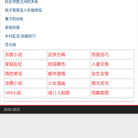
拉近邻居之间的关系
悦子家等没人的咖啡馆
妻子的出轨
邪恶的我
乡村乱淫-后娘的穴
灵与肉
另类小说
武侠古典
性爱技巧
家庭乱伦
校园春色
人妻交换
情色笑话
都市激情
女生言情
龙腾小说
少女漫画
图文资讯
18H小说
成{}人贴图
性趣套图
2016-2035