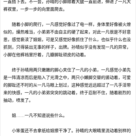
一直捂下去。不一会，孙晴的小脚顺着大腿一直前进，伸进了一凡大
裤衩里，一步一步的向里面爬去。
随着小脚的爬行，一凡感觉好像过了电一样，身体里好像被火燎
似的，燥热难当，小弟弟不由自主的硬了起来，对此一凡很是不好意
思，感觉亵渎了姐姐，可是又感觉好像抓住了什么，也似乎什么也没
抓到，只得装出无事的样子，出牌。孙晴似乎没有发现一凡的异常，
小脚在他裤裆里拧着，几瓣脚趾顽皮的动着。
终于孙晴用两只嫩嫩的脚心夹住了一凡的小弟，一凡感觉小弟先
是一阵清凉而后是陷入了光滑之中，两只小嬾脚交替的搓动着，可爱
的脚趾还不时的从一凡马眼上划过，这种感觉远远超过了一凡手淫带
来的快感，一凡的小弟弟突突的跳动着，终于忍耐不住，随着剧烈的
抽动，喷发了。
姐……一凡不知道说些什么。
小笨蛋还不去拿纸给姐擦干净了。孙睛的大眼睛里流动着别样的