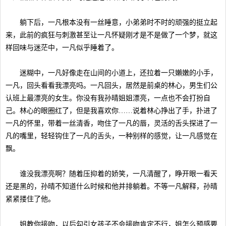
躺下后，一凡根本没有一丝睡意，小弟弟时不时的顽强的挺立起
来，此前的疯狂与刺激甚至让一凡怀疑刚才是不是做了一个梦，就这
样回味与迷茫中，一凡似乎睡着了。
迷糊中，一凡好像走在山间的小道上，还拉着一只嬾嫩的小手，
一凡，回头看看我漂亮吗。一凡回头，居然是前桌的林心，男生们公
认班上最漂亮的女生。你没有我孙晴姐姐漂亮，一点也不会打扮自
己。林心的眼圈红了，但是我喜欢你……说着林心挣出了手，扑进了
一凡的怀里，带着一丝清香，吻住了一凡的唇，灵活的舌头探进了一
凡的嘴里，轻轻钩住了一凡的舌头，一种别样的感觉，让一凡感觉在
飘。
谁没我漂亮啊？随着压抑着的娇笑，一凡清醒了，睁开眼一看天
还是黑的，孙晴不知道什么时候和他并排躺着。不等一凡解释，孙晴
紧紧搂住了他。
姐教你接吻，以后勾引女孩子不会接吻肯定不行，姐怎么预感要