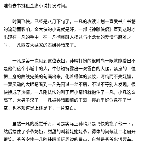
唯有去书摊租金庸小说打发时间。
时间飞快，已经是八月下旬了，一凡的攻读计划一直受书店书籍
的流动而影响，金大侠的小说就是好，一部《神雕侠侣》直到这时才
出现在一凡的手中。在一凡彻底融入杨过与小龙女的爱情与磨难之
时，一凡西安大姑家的表姐孙晴来了。
一凡是第一次见到这位表姐，孙晴打扮的很时尚一眼就能看出不
是他们这个小城市的人，牛仔短裤露出一双雪白的大腿，紧身的Ｔ恤
把上身的曲线完美的勾画出来，化着得体的淡妆，清纯而不失妩媚，
一双灵动的大眼睛看到一凡先闪过一丝不屑，不过不等别人发现，很
快换成了热情，一凡刚怯怯的叫了声小睛姐就抱住了一凡，小凡这么
高了，大男子汉了。一凡被孙晴胸前的丰满一撞心里好似悬在了半
空，也不知道是上还是下，一片空白。
虽然一凡的感觉千万，可是实际上孙晴只是飞快的抱了他一下，
然后搂住了爷爷奶奶，甜甜的叫着姥姥姥爷，得体的问候让二老眉开
眼笑。爷爷安排一凡陪孙晴游玩周边的景点，自然是爷爷出钱要车。