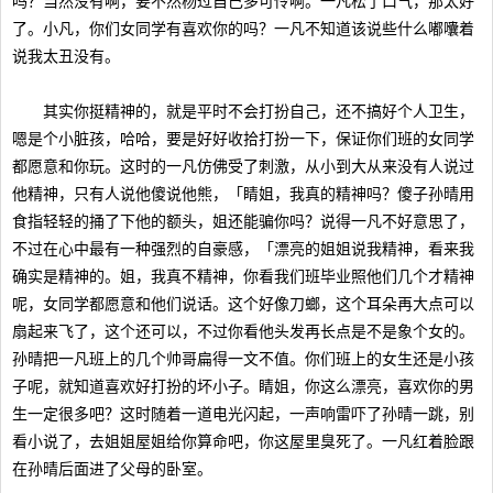
吗？当然没有啊，要不然杨过自己多可怜啊。一凡松了口气，那太好
了。小凡，你们女同学有喜欢你的吗？一凡不知道该说些什么嘟囔着
说我太丑没有。
其实你挺精神的，就是平时不会打扮自己，还不搞好个人卫生，
嗯是个小脏孩，哈哈，要是好好收拾打扮一下，保证你们班的女同学
都愿意和你玩。这时的一凡仿佛受了刺激，从小到大从来没有人说过
他精神，只有人说他傻说他熊，「睛姐，我真的精神吗？傻子孙晴用
食指轻轻的捅了下他的额头，姐还能骗你吗？说得一凡不好意思了，
不过在心中最有一种强烈的自豪感，「漂亮的姐姐说我精神，看来我
确实是精神的。姐，我真不精神，你看我们班毕业照他们几个才精神
呢，女同学都愿意和他们说话。这个好像刀螂，这个耳朵再大点可以
扇起来飞了，这个还可以，不过你看他头发再长点是不是象个女的。
孙晴把一凡班上的几个帅哥扁得一文不值。你们班上的女生还是小孩
子呢，就知道喜欢好打扮的坏小子。睛姐，你这么漂亮，喜欢你的男
生一定很多吧？这时随着一道电光闪起，一声响雷吓了孙晴一跳，别
看小说了，去姐姐屋姐给你算命吧，你这屋里臭死了。一凡红着脸跟
在孙晴后面进了父母的卧室。