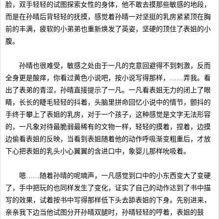
脸，双手轻轻的试图探索女性的身体，他不敢去摸那些敏感的地段，
而是在孙晴后背轻轻的抚摸，感觉着孙晴一对坚挺的乳房紧紧顶在胸
前的丰满，疲软的小弟弟也重新焕发了英姿，坚硬的顶住了表姐的小
腹。
孙晴也很难受，敏感之处由于一凡的克意回避得不到刺激，反而
全身更是酸痒，你看过黄色小说吧，按小说写得那样，……弄我。看
出了表弟的青涩，孙晴直接提示了一凡。一凡看表姐无力的闭上了眼
睛，长长的睫毛轻轻的抖着，头脑里拼命回忆小说中的情节，颤抖的
手终于攀上了表姐的乳房，对于一个孩子，这种感觉是文字无法形容
的，一凡象对待最脆弱最稀有的文物一样，轻轻的摸着，捏着，边摸
边偷看表姐的反映，当看到表姐随着他的动作呼吸渐变粗重后，才放
下心把表姐的乳头小心翼翼的含进口中，象婴儿那样吮吸着。
嗯……随着孙晴的呢喃声，一凡感觉到口中的小东西变大了变硬
了，手中把玩的也同样发生了变化，证实了自己的动作达到了书中描
写的效果，试着按书中写得那样低下头去舔表姐的下身。先别进来，
亲亲我下边当他试图分开孙晴双腿时，孙晴轻轻的哼着，表姐的鼓