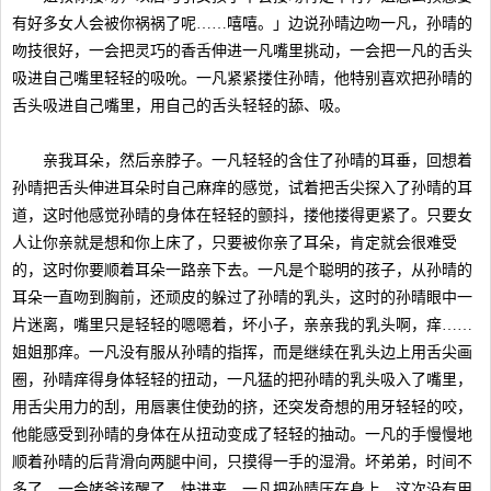
有好多女人会被你祸祸了呢……嘻嘻。」边说孙晴边吻一凡，孙晴的
吻技很好，一会把灵巧的香舌伸进一凡嘴里挑动，一会把一凡的舌头
吸进自己嘴里轻轻的吸吮。一凡紧紧搂住孙晴，他特别喜欢把孙晴的
舌头吸进自己嘴里，用自己的舌头轻轻的舔、吸。
亲我耳朵，然后亲脖子。一凡轻轻的含住了孙晴的耳垂，回想着
孙晴把舌头伸进耳朵时自己麻痒的感觉，试着把舌尖探入了孙晴的耳
道，这时他感觉孙晴的身体在轻轻的颤抖，搂他搂得更紧了。只要女
人让你亲就是想和你上床了，只要被你亲了耳朵，肯定就会很难受
的，这时你要顺着耳朵一路亲下去。一凡是个聪明的孩子，从孙晴的
耳朵一直吻到胸前，还顽皮的躲过了孙晴的乳头，这时的孙晴眼中一
片迷离，嘴里只是轻轻的嗯嗯着，坏小子，亲亲我的乳头啊，痒……
姐姐那痒。一凡没有服从孙晴的指挥，而是继续在乳头边上用舌尖画
圈，孙晴痒得身体轻轻的扭动，一凡猛的把孙晴的乳头吸入了嘴里，
用舌尖用力的刮，用唇裹住使劲的挤，还突发奇想的用牙轻轻的咬，
他能感受到孙晴的身体在从扭动变成了轻轻的抽动。一凡的手慢慢地
顺着孙晴的后背滑向两腿中间，只摸得一手的湿滑。坏弟弟，时间不
多了，一会姥爷该醒了，快进来。一凡把孙晴压在身上，这次没有用