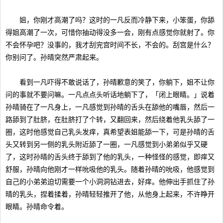
姐，你刚才高潮了吗？这时的一凡反而冷静下来，小笨蛋，你舔
得姐高潮了一次，可惜你抽动得没多一会，刚有点感觉你就射了。你
不会怀孕吧？没事的，我才刮完宫时间不长，不会的。刮宫是什么？
你别问了。孙晴突然严肃起来。
看到一凡吓得不敢说话了，孙晴歉意的笑了，你躺下，姐不让你
问的事就不要问嘛。一凡点点头听话地躺下了，「闭上眼睛。」说着
孙晴骑在了一凡身上，一凡感觉到孙晴的舌头在舔他的嘴唇，然后一
路舔到了肚脐，在肚脐打了个转，又翻回来，然后绕着他乳头舔了一
圈，这时他感觉自己乳头发痒，真希望表姐能舔一下，可是孙晴的舌
头又转到另一侧的乳头附近舔了一圈，一凡感觉到小弟弟似乎又硬
了，这时孙晴的舌头终于舔到了他的乳头，一种怪怪的感觉，即痒又
舒服，孙晴向他刚才一样吮吸他的乳头。随着孙晴的吮吸，他感觉到
自己的小弟弟迫切需要一个小洞洞钻进去，好痒。他伸出手抓住了孙
晴的乳头，捏着揉着，孙晴轻轻推开了他，从他身上起来，不许睁开
眼睛。孙晴命令着。