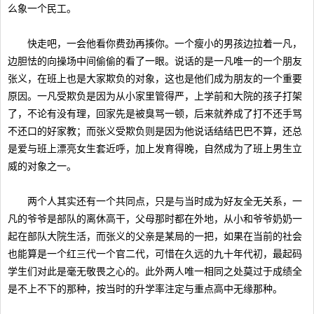
么象一个民工。
快走吧，一会他看你费劲再揍你。一个瘦小的男孩边拉着一凡，
边胆怯的向操场中间偷偷的看了一眼。说话的是一凡唯一的一个朋友
张义，在班上也是大家欺负的对象，这也是他们成为朋友的一个重要
原因。一凡受欺负是因为从小家里管得严，上学前和大院的孩子打架
了，不论有没有理，回家先是被臭骂一顿，后来就养成了打不还手骂
不还口的好家教；而张义受欺负则是因为他说话结结巴巴不算，还总
是爱与班上漂亮女生套近呼，加上发育得晚，自然成为了班上男生立
威的对象之一。
两个人其实还有一个共同点，只是与当时成为好友全无关系，一
凡的爷爷是部队的离休高干，父母那时都在外地，从小和爷爷奶奶一
起在部队大院生活，而张义的父亲是某局的一把，如果在当前的社会
也能算是一个红三代一个官二代，可惜在久远的九十年代初，最起码
学生们对此是毫无敬畏之心的。此外两人唯一相同之处莫过于成绩全
是不上不下的那种，按当时的升学率注定与重点高中无缘那种。