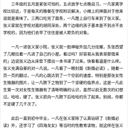
三年级的五月是紧张可怕的，五点放学七点晚自习，一凡家离学
校比较远，于是每天的晚餐在学校附近解决，小摊上的抻面对于他来
说就是美味了。三两口吃完了面条，一凡蹬上自行车来到了张义家。
张义家就在学校对面的胡同深处，两个边缘的孩子基本是不到点不去
学校的，因为他们去早了往往是被人欺负的对象。
一凡一进张义家小院，张义就一脸神秘外加几分炫耀，东张西望
了几眼拉着一凡进了自己的小屋。看过吗？好容易从我表哥那借来
的」边说张义边从床垫下摸出一本书递了过来。快看看逼是什么样。
张义充满自豪的对一凡说。一凡看了一眼封面《新婚必读》，随着一
页一页的翻过，一凡的心跳达到了一个空前的速度，特别是那张女性
生殖器的图片，让一凡胯下之物到了一个坚硬的临界点，这是一凡此
生第一次对女性生殖器有了清晰明确的认识，虽然以前无数次的幻想
过。哈哈，硬了。张义抓向一凡胯下后哈哈的乐了起来。别闹，你都
不定硬了几千次了。
此后一直到初中毕业，一凡在张义家除了认真钻研了《新婚必
读》外，还学习了《四海龙女》等当时的性教育读物，就这样在张义