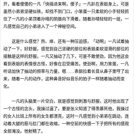
开，看着傻傻的一凡「快插进来啊，傻子」一凡趴在表姐身上，可是
虽然小弟弟坚硬似铁，却找不到门口，小笨蛋一只柔软的小手轻轻抓
住了一凡的小弟顶着孙晴的阴唇向下滑着，随着孙晴轻轻的一挺，一
凡感觉自己的小弟进入了一个神秘空间。
这是什么感觉？热、痒、还有一种压迫感，「动啊」一凡试着抽
动了一下，好舒服，感觉到自己坚硬的部位和表姐柔软湿滑的部位的
接触是这样的舒服，一凡又抽动了几下，可是不敢使劲，因为他这会
看到表姐的表情很古怪，好像在忍受痛苦。使劲啊，用力笨蛋，一凡
听话加快了抽动的频率与力量，嗯……表姐拉着长音从鼻子里哼了出
来，随着一凡的动作，这种鼻音好似音乐的拍子一样随着抽动而变
化。
一凡的头脑里一片空白，就是感觉到刺激与舒服，这时他出现了
一个古怪的念头，我操过逼了，要是张义知道了得羡慕死他，我操过
的女人比班上所有的女生都漂亮，这时一凡感觉到小弟弟在跳动，连
动着大腿的筋与肛门都在收缩，一种空前的快感一下子把所有的感观
全部淹没。他射精了。