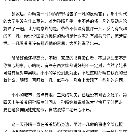
到家后，孙晴第一时间向爷爷报告了一凡的反动言」，那个时代
的大学生没有什么草包，难为孙晴几乎一字不差的将一凡的反动言论
复述了一遍。让孙晴意外的是，爷爷不但没有批评一凡，反而有兴趣
的问一凡，你说说国家办奥运的动机是什么呢？有如兵马俑，流芳百
世。一凡看爷爷没有批评他的意思，大胆的说了出来。
爷爷好像还挺高兴，不错，家里的书真没白看，不过这些事不是
你操心的事，小睛啊，有些东西大家都说好的不一定对，当然了姥爷
可没有反对申奥啊。小小的争论到此为止，不过这时孙晴在认真的想
着什么，眼睛一直盯着一凡，似乎在一凡身上发现了一些别的东西。
小小的城市，景点有限，三天的功夫，已经没有可去之处了。第
四天上午爷爷问孙晴啥时回去，孙晴笑着说着说大学快开学时再走，
要在这多伺候姥姥姥爷，自然说得二老开心不已。
这一天孙晴一直在爷爷奶奶身边，平时一凡做的事也全部包揽
了，不知她哪来的那么多话，说得爷爷奶奶不时的笑，而一凡只是在