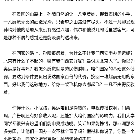
在景区的山路上，孙晴自然的让一凡牵着她，握着表姐的小手，
一凡感觉无比的细嫩光滑，只希望之山路没有尽头。不过一凡却发现
孙晴对他的话题从来没有感过兴趣，偶尔和他说几句话虽然客气，可
是那种不屑的感觉还是能淡淡的透出来。
在回家的路上，孙晴报怨着，为什么不让我们西安申办奥运呢？
北京有什么了不起的，哪有我们西安好呢？最讨厌北京人了。你以为
奥运是好事吗？我怎么感觉就是劳民伤财呢，咱们国家的基础这么薄
弱，要达到条件要负出发达国家百倍的代价，换回一堆超前无用的东
西，好比我们这破地方，给你一架飞机你去哪起飞？一凡不由得反驳
着。
你懂什么，小屁孩，奥运咱们是挣钱的，电视传播权啊，门票
啊，广告啊还有好多收入呢，还能扩大咱们国家的影响力，我们大学
同学都很兴奋盼望咱们能申奥成功呢。笑话如果能挣钱，那非洲那么
多穷国，让他们一国办一次不就全富了吗？懒得和你说了，你整一个
小反革命，回家让姥爷骂你！孙晴满脸的不屑。